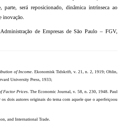
, parte, será reposicionado, dinâmica intrínseca ao
a e inovação.
e Administração de Empresas de São Paulo – FGV,
ribution of Income
. Ekonomisk Tidskrift, v. 21, n. 2, 1919; Ohlin,
vard University Press, 1933;
of Factor Prices
. The Economic Journal, v. 58, n. 230, 1948. Paul
r os dois autores originais do tema com aquele que o aperfeiçoou
n, and International Trade.