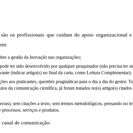
são os profissionais que cuidam do apoio organizacional e
vem:
bre a gestão da Inovação nas organizações;
ode ter sido desenvolvido por qualquer pesquisador (não precisa ter sid
vante (indicar artigo(s) no final da carta, como Leitura Complementar);
s aos praticantes, questões pragmáticas para o dia a dia do gestor. Toda
butos da comunicação científica, já foram tratados no(s) artigo(s) cita
avras), sem citações a texto, sem termos metodológicos, pensando no leit
 processos, serviços e produtos.
e canal de comunicação: