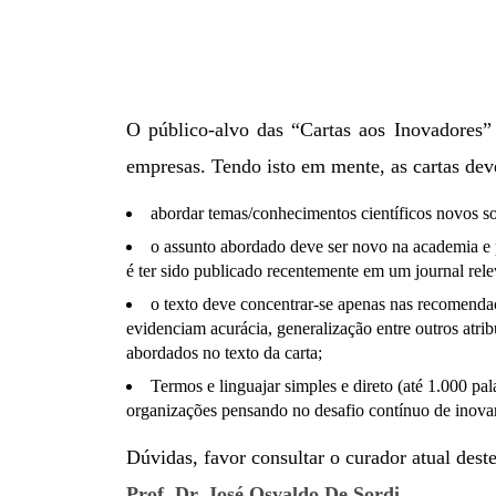
O público-alvo das “Cartas aos Inovadores” 
empresas. Tendo isto em mente, as cartas de
abordar temas/conhecimentos científicos novos so
o assunto abordado deve ser novo na academia e p
é ter sido publicado recentemente em um journal rele
o texto deve concentrar-se apenas nas recomendaçõe
evidenciam acurácia, generalização entre outros atri
abordados no texto da carta;
Termos e linguajar simples e direto (até 1.000 pal
organizações pensando no desafio contínuo de inovar
Dúvidas, favor consultar o curador atual dest
Prof. Dr. José Osvaldo De Sordi